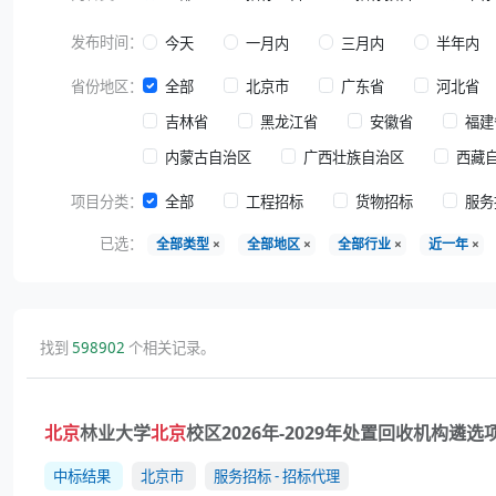
发布时间：
今天
一月内
三月内
半年内
省份地区：
全部
北京市
广东省
河北省
吉林省
黑龙江省
安徽省
福建
内蒙古自治区
广西壮族自治区
西藏
项目分类：
全部
工程招标
货物招标
服务
已选：
全部类型
×
全部地区
×
全部行业
×
近一年
×
找到
598902
个相关记录。
北京
林业大学
北京
校区2026年-2029年处置回收机构遴
中标结果
北京市
服务招标 - 招标代理