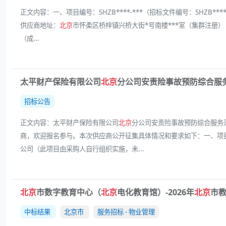
正文内容：一、项目编号：SHZB****-***（招标文件编号：SHZB***
供应商地址：
北京
市怀柔区桥梓镇兴桥大街*号南楼***室（集群注册） 中
（成...
太平财产保险有限公司
北京
分公司安责险事故预防综合服
招标公告
正文内容：太平财产保险有限公司
北京
分公司安责险事故预防综合服务采购
商，欢迎报名参与。本次供应商公开征集具体情况和要求如下：一、项目概况
公司（此项目由采购人自行组织实施，未...
北京
市数字教育中心（
北京
电化教育馆）-2026年
北京
市
中标结果
北京市
服务招标 - 物业管理