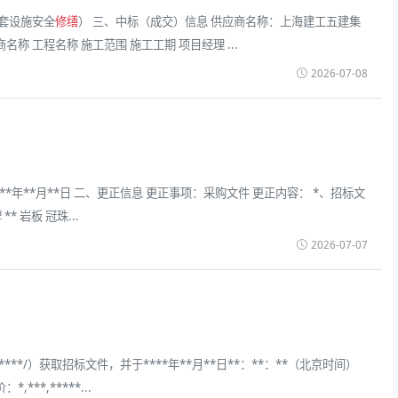
套设施安全
修缮
） 三、中标（成交）信息 供应商名称：上海建工五建集
称 工程名称 施工范围 施工工期 项目经理 ...
2026-07-08
**年**月**日 二、更正信息 更正事项：采购文件 更正内容： *、招标文
 岩板 冠珠...
2026-07-07
:****/）获取招标文件，并于****年**月**日**：**：**（北京时间）
,***,*****...