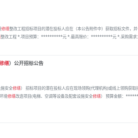
道
修缮
整改工程招标项目的潜在投标人应在（本公告附件中）获取招标文件，并于***
缮
整改工程 *.项目预算：**********元 *.最高限价：**********元 *.采购
修缮
）公开招标公告
设施安全
修缮
） 招标项目的潜在投标人应在现场领购(代理机构)或线上领购获取招标
疗环境
修缮
改造项目(电梯、空调等设备及配套设施安全
修缮
） 预算金额：*****