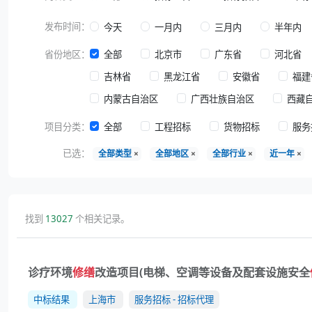
发布时间：
今天
一月内
三月内
半年内
省份地区：
全部
北京市
广东省
河北省
吉林省
黑龙江省
安徽省
福建
内蒙古自治区
广西壮族自治区
西藏
项目分类：
全部
工程招标
货物招标
服务
已选：
全部类型
×
全部地区
×
全部行业
×
近一年
×
找到
13027
个相关记录。
诊疗环境
修缮
改造项目(电梯、空调等设备及配套设施安全
中标结果
上海市
服务招标 - 招标代理