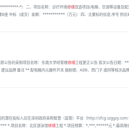
********-*） 二、项目名称：诊疗环境
修缮
改造项目(电梯、空调等设备及配
中标（成交）金额：***********（万元） 四、主要标的信息 序号 供应商名
** 原公告的采购项目名称：东南大学经管楼
修缮
工程更正公告 首次公告日期：**
议品牌 备注 ** 配电箱内元器件开关 施耐德、ABB、西门子 或同等档次品牌 **
的潜在投标人应在深圳政府采购智慧（监管）平台（http://zfcg.szggzy.com
*** *.项目名称：北区游泳馆
修缮
工程 *.项目预算：*,***,******元 *.最高限价：*