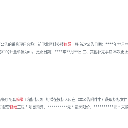
* 原公告的采购项目名称：前卫北区科技楼
修缮
工程 首次公告日期：****年**
位为m。 更正日期：****年**月**日 三、其他补充事宜 本次更正公告在、吉林大
各餐厅配套
修缮
工程招标项目的潜在投标人应在（本公告附件中）获取招标文件，并于
餐厅配套
修缮
工程 *.项目预算：**********元 *.最高限价：**********元 *