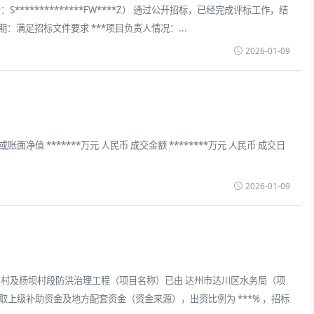
：S**************FW****Z） 通过公开招标，已经完成评标工作，结
期：满足招标文件要求 ***项目负责人情况：...
2026-01-09
净值 *******万元 人民币 成交金额 ********万元 人民币 成交日
2026-01-09
三星村及杨坝村段防洪治理工程（项目名称）已由 达州市达川区水务局（项
争取上级补助资金及地方配套资金（资金来源），出资比例为 ***% ，招标