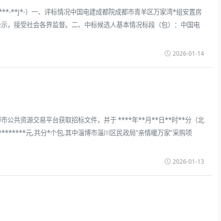
-**J*-）一、评标情况中国电建成都院成都市青羊区万家湾*组安置房
公示，接受社会各界监督。二、中标候选人基本情况标段（包）：中国电
2026-01-14
共资源交易平台获取招标文件，并于 ****年**月**日**时**分（北
******元,共分*个包,其中淄博市淄川区民政局“亲情暖万家”采购项
2026-01-13