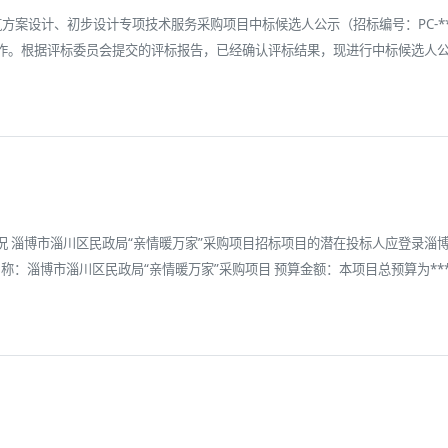
案设计、初步设计专项技术服务采购项目中标候选人公示（招标编号：PC-****
作。根据评标委员会提交的评标报告，已经确认评标结果，现进行中标候选人
 淄博市淄川区民政局“亲情暖万家”采购项目招标项目的潜在投标人应登录淄博市公
称：淄博市淄川区民政局“亲情暖万家”采购项目 预算金额：本项目总预算为****