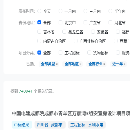
发布时间：
今天
一月内
三月内
半年内
省份地区：
全部
北京市
广东省
河北省
吉林省
黑龙江省
安徽省
福建
内蒙古自治区
广西壮族自治区
西藏
项目分类：
全部
工程招标
货物招标
服务
已选：
全部类型
×
全部地区
×
全部行业
×
近一年
×
找到
740941
个相关记录。
中国电建成都院成都市青羊区万家湾3组安置房设计项目
中标结果
四川省 - 成都市
工程招标 - 水利水电