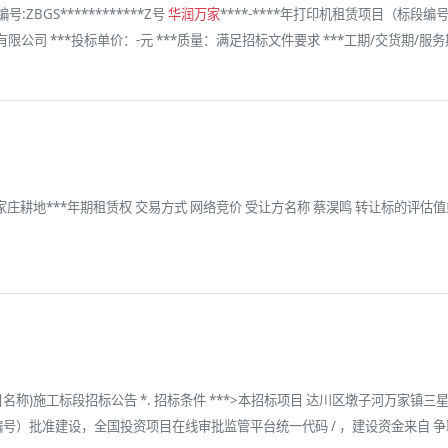
ZBGS************Z号
华润万家
****-****年打印机租赁项目（标段编号
司 ***投标单价：-元 ***质量：满足招标文件要求 ***工期/交货期/服务
家庄耕地***年期租赁权 交易方式 网络竞价 受让方名称 蔡淏鸣 转让标的评估值或账面
称)施工标段招标公告 *. 招标条件 ***>本招标项目 达川区墩子河万家镇
及编号）批准建设，全国投资项目在线审批监管平台统一代码 / ，建设资金来自 