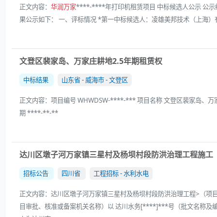
正文内容：
华润万家
****-****年打印机租赁项目 中标候选人公示 公示编号:
果公示如下： 一、评标情况 *第一中标候选人：凌雄美邦技术（上海）有限公
文登区裴家岛、万家庄耕地2.5年期租赁权
中标结果
山东省 - 威海市 - 文登区
正文内容：项目编号 WHWDSW-****-*** 项目名称 文登区裴家岛、万
期 ****-**-**
达川区墩子河万家镇三星村及杨坝村段防洪治理工程施工
招标公告
四川省
工程招标 - 水利水电
正文内容：达川区墩子河万家镇三星村及杨坝村段防洪治理工程>（项目名
目审批、核准或备案机关名称）以 达川水务[****]***号（批文名称